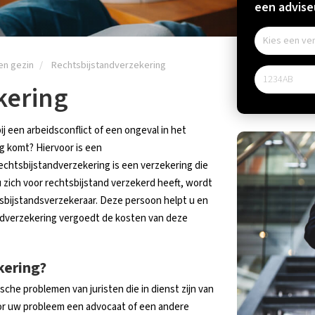
een adviseu
en gezin
Rechtsbijstandverzekering
kering
j een arbeidsconflict of een ongeval in het
ng komt? Hiervoor is een
echtsbijstandverzekering is een verzekering die
u zich voor rechtsbijstand verzekerd heeft, wordt
htsbijstandsverzekeraar. Deze persoon helpt u en
ndverzekering vergoedt de kosten van deze
kering?
ische problemen van juristen die in dienst zijn van
oor uw probleem een advocaat of een andere