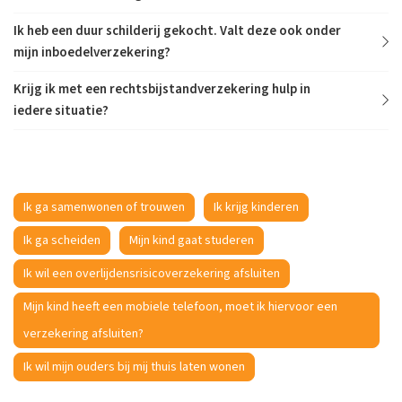
Ik heb een duur schilderij gekocht. Valt deze ook onder
mijn inboedelverzekering?
Krijg ik met een rechtsbijstandverzekering hulp in
iedere situatie?
Ik ga samenwonen of trouwen
Ik krijg kinderen
Ik ga scheiden
Mijn kind gaat studeren
Ik wil een overlijdensrisicoverzekering afsluiten
Mijn kind heeft een mobiele telefoon, moet ik hiervoor een
verzekering afsluiten?
Ik wil mijn ouders bij mij thuis laten wonen