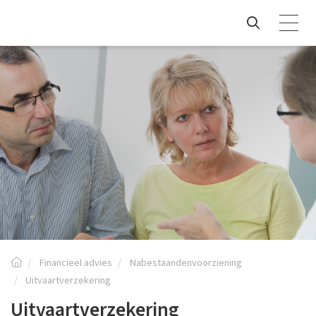
Financieel advies
Nabestaandenvoorziening
Uitvaartverzekering
Uitvaartverzekering