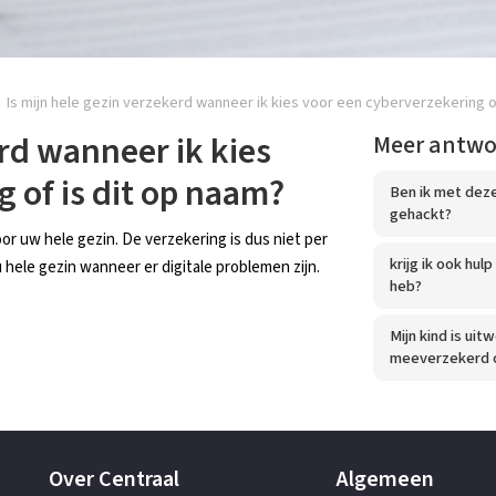
Is mijn hele gezin verzekerd wanneer ik kies voor een cyberverzekering o
erd wanneer ik kies
Meer antw
 of is dit op naam?
Ben ik met deze
gehackt?
or uw hele gezin. De verzekering is dus niet per
krijg ik ook hul
hele gezin wanneer er digitale problemen zijn.
heb?
Mijn kind is uit
meeverzekerd o
Over Centraal
Algemeen