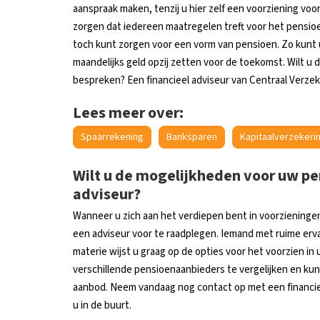
aanspraak maken, tenzij u hier zelf een voorziening voo
zorgen dat iedereen maatregelen treft voor het pensioe
toch kunt zorgen voor een vorm van pensioen. Zo kunt u 
maandelijks geld opzij zetten voor de toekomst. Wilt u
bespreken? Een financieel adviseur van Centraal Verzeke
Lees meer over:
Spaarrekening
Banksparen
Kapitaalverzekerin
Wilt u de mogelijkheden voor uw p
adviseur?
Wanneer u zich aan het verdiepen bent in voorzieningen
een adviseur voor te raadplegen. Iemand met ruime erva
materie wijst u graag op de opties voor het voorzien in u
verschillende pensioenaanbieders te vergelijken en k
aanbod. Neem vandaag nog contact op met een financieel
u in de buurt.