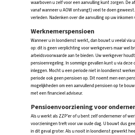
waarboven u zelf voor een aanvulling kunt zorgen. De afg
vanaf wanneer u AOW ontvangt) veel te doen geweest. D
verleden. Nadenken over die aanvulling op uw inkomen 
Werknemerspensioen
Wanneer u in loondienst werkt, dan bouwt u veelal vi
op: dit is geen verplichting voor werkgevers maar wel 
arbeidsvoorwaarde aan te bieden. Uw werkgever houdt 
pensioenregeling. In sommige gevallen kunt u via deze c
inleggen. Mocht u een periode niet in loondienst werk
periode ook geen pensioen op. Dit noemt men een pensio
mogelijkheden om een aanvullend pensioen op te bouwen
met een financieel adviseur.
Pensioenvoorziening voor onderne
Als u werkt als ZZP’er of u bent zelf ondernemer of we
voorzieningen treft voor uw oude dag. U bouwt dus g
in dit geval groter. Als u nooit in loondienst gewerkt h