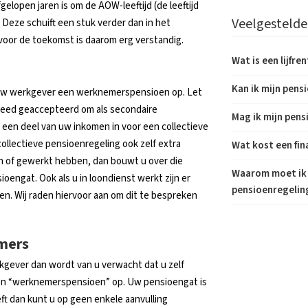
elopen jaren is om de AOW-leeftijd (de leeftijd
Veelgestelde
eze schuift een stuk verder dan in het
voor de toekomst is daarom erg verstandig.
Wat is een lijfre
Kan ik mijn pens
a uw werkgever een werknemerspensioen op. Let
breed geaccepteerd om als secondaire
Mag ik mijn pens
een deel van uw inkomen in voor een collectieve
ollectieve pensioenregeling ook zelf extra
Wat kost een fin
en of gewerkt hebben, dan bouwt u over die
Waarom moet ik 
engat. Ook als u in loondienst werkt zijn er
pensioenregeling
. Wij raden hiervoor aan om dit te bespreken
mers
rkgever dan wordt van u verwacht dat u zelf
een “werknemerspensioen” op. Uw pensioengat is
eeft dan kunt u op geen enkele aanvulling